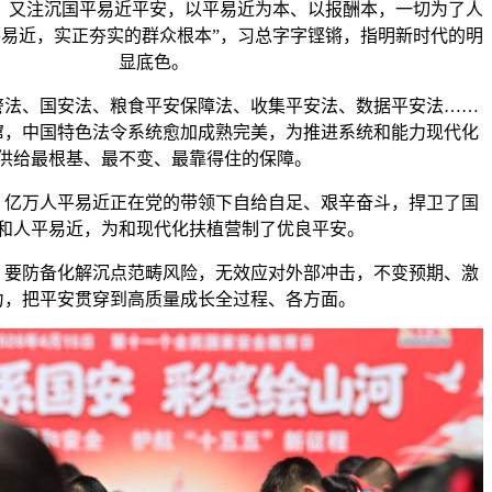
又注沉国平易近平安，以平易近为本、以报酬本，一切为了人
易近，实正夯实的群众根本”，习总字字铿锵，指明新时代的明
显底色。
、国安法、粮食平安保障法、收集平安法、数据平安法……
窜，中国特色法令系统愈加成熟完美，为推进系统和能力现代化
供给最根基、最不变、最靠得住的保障。
万人平易近正在党的带领下自给自足、艰辛奋斗，捍卫了国
和人平易近，为和现代化扶植营制了优良平安。
防备化解沉点范畴风险，无效应对外部冲击，不变预期、激
力，把平安贯穿到高质量成长全过程、各方面。