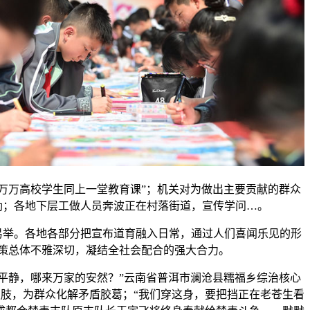
万高校学生同上一堂教育课”；机关对为做出主要贡献的群众
励；各地下层工做人员奔波正在村落街道，宣传学问…。
。各地各部分把宣布道育融入日常，通过人们喜闻乐见的形
策总体不雅深切，凝结全社会配合的强大合力。
静，哪来万家的安然？”云南省普洱市澜沧县糯福乡综治核心
肢，为群众化解矛盾胶葛；“我们穿这身，要把挡正在老苍生看