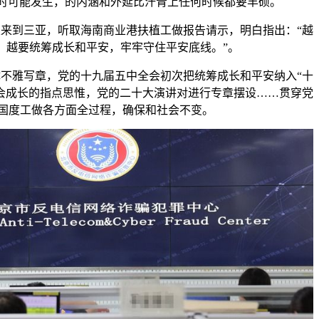
随时可能发生，的内涵和外延比汗青上任何时候都要丰硕。
总来到三亚，听取海南商业港扶植工做报告请示，明白指出：“越
，越要统筹成长和平安，牢牢守住平安底线。”。
雅写章，党的十九届五中全会初次把统筹成长和平安纳入“十
会成长的指点思惟，党的二十大演讲对进行专章摆设……贯穿党
国度工做各方面全过程，确保和社会不变。