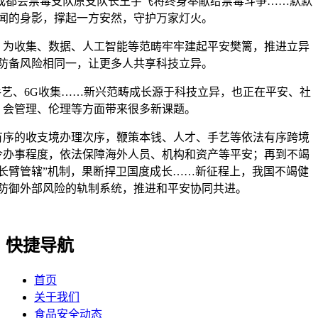
成都会禁毒支队原支队长王宇飞将终身奉献给禁毒斗争……默默
闻的身影，撑起一方安然，守护万家灯火。
收集、数据、人工智能等范畴牢牢建起平安樊篱，推进立异
防备风险相同一，让更多人共享科技立异。
、6G收集……新兴范畴成长源于科技立异，也正在平安、社
会管理、伦理等方面带来很多新课题。
的收支境办理次序，鞭策本钱、人才、手艺等依法有序跨境
令办事程度，依法保障海外人员、机构和资产等平安；再到不竭
“长臂管辖”机制，果断捍卫国度成长……新征程上，我国不竭健
防御外部风险的轨制系统，推进和平安协同共进。
快捷导航
首页
关于我们
食品安全动态