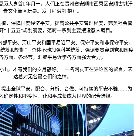
，夏历大岁首年月一，人们正在贵州省安顺市西秀区安顺古城汗
青文化街区玩耍。发（程洪凯 摄）。
，保障国度经济平安，提高公共平安管理程度，完美社会管
开“十五五”规划纲要，范畴一系列主要摆设惹人瞩目。
部平安、河山平安和国平易近平安、保守平安和非保守平安、
统筹和塑制”，总体不雅加强科学统筹，强调要贯穿到党和国度
各方面、各环节，汇聚平易近学各方面强大合力。
出，才有我们的岁月静好。” 一名网友正在评论区的留言，表
达着对无名豪杰们的之情。
出全球平安，配合、分析、合做、可持续的平安不雅……为
入确定性和不变性，让和平成长成为世界的配合选择。