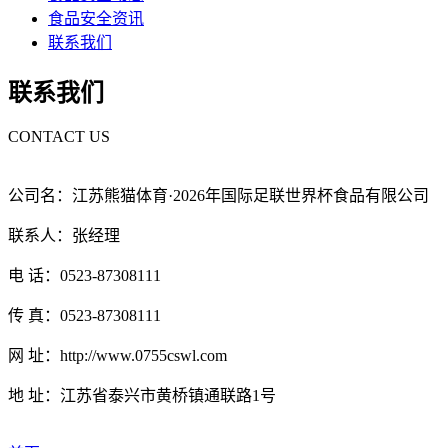
食品安全资讯
联系我们
联系我们
CONTACT US
公司名：江苏熊猫体育·2026年国际足联世界杯食品有限公司
联系人：张经理
电 话：0523-87308111
传 真：0523-87308111
网 址：http://www.0755cswl.com
地 址：江苏省泰兴市黄桥镇通联路1号